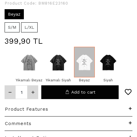
Product Code:
BM816E23160
Beyaz
S/M
L/XL
399,90 TL
Yıkamalı Beyaz
Yıkamalı Siyah
Beyaz
Siyah
Add to cart
Product Features
Comments