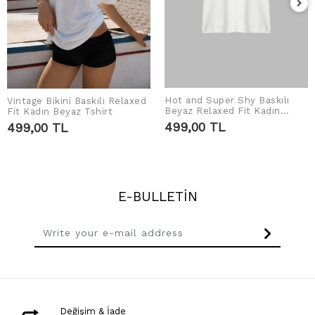
Hot and Super Shy Baskılı
Vintage Bikini Baskılı Relaxed
ADD TO CART
ADD TO CART
Beyaz Relaxed Fit Kadın
Fit Kadın Beyaz Tshirt
Tshirt
499,00 TL
499,00 TL
E-BULLETİN
Değişim & İade