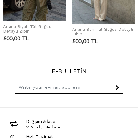
Ariana Siyah Tül Göğüs
Ariana Sarı Tül Göğüs Detaylı
ADD TO CART
Detaylı Zıbın
ADD TO CART
Zıbın
800,00 TL
800,00 TL
E-BULLETİN
Değişim & İade
14 Gün İçinde İade
Hızlı Teslimat