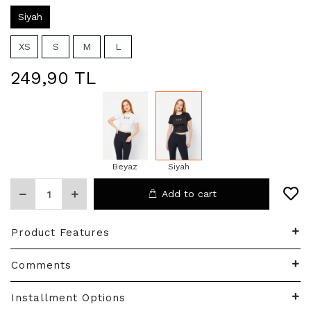
Siyah
XS
S
M
L
249,90 TL
Beyaz
Siyah
Add to cart
Product Features
Comments
Installment Options