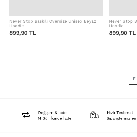
Never Stop Baskılı Oversize Unisex Beyaz
Never Stop Ba
SEPETE EKLE
Hoodie
Hoodie
899,90 TL
899,90 TL
Değişim & İade
Hızlı Teslimat
14 Gün İçinde İade
Siparişleriniz en