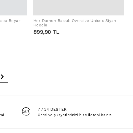
isex Beyaz
Her Damon Baskılı Oversize Unisex Siyah
SEPETE EKLE
Hoodie
899,90 TL
7 / 24 DESTEK
emi
Öneri ve şikayetlerinizi bize iletebilirsiniz.