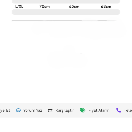
iye Et
Yorum Yaz
Karşılaştır
Fiyat Alarmı
Tele