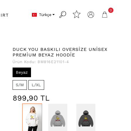
0
Türkçe
IRT
DUCK YOU BASKILI OVERSİZE UNİSEX
PREMİUM BEYAZ HOODİE
Ürün Kodu:
BM816E21101-4
Beyaz
S/M
L/XL
899,90 TL