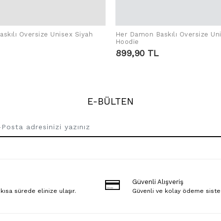
skılı Oversize Unisex Siyah
Her Damon Baskılı Oversize Un
SEPETE EKLE
SEPETE EKLE
Hoodie
899,90 TL
E-BÜLTEN
Güvenli Alışveriş
 kısa sürede elinize ulaşır.
Güvenli ve kolay ödeme sist