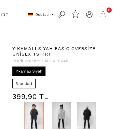
0
Deutsch
IRT
YIKAMALI SİYAH BASİC OVERSİZE
UNİSEX TSHİRT
Produktcode:
BM816E0640
Yıkamalı Siyah
Standart
399,90 TL