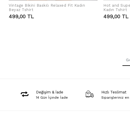
Hot and Supe
Vintage Bikini Baskılı Relaxed Fit Kadın
IN D
IN DEN WARENKORB LEGEN
Kadın Tshirt
Beyaz Tshirt
499,00 TL
499,00 TL
Değişim & İade
Hızlı Teslimat
14 Gün İçinde İade
Siparişleriniz en