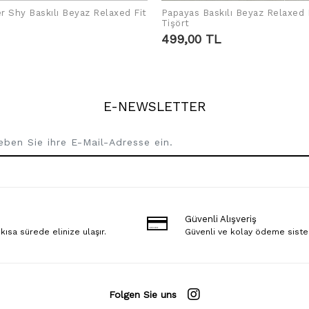
r Shy Baskılı Beyaz Relaxed Fit
Papayas Baskılı Beyaz Relaxed 
EN WARENKORB LEGEN
IN DEN WARENKORB 
Tişört
499,00 TL
E-NEWSLETTER
Güvenli Alışveriş
 kısa sürede elinize ulaşır.
Güvenli ve kolay ödeme sist
Folgen Sie uns