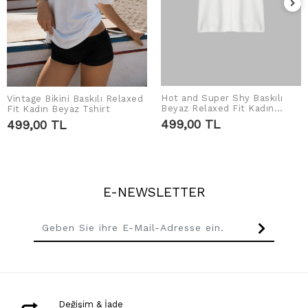
Hot and Super Shy Baskılı
IN DEN WARENKORB
Vintage Bikini Baskılı Relaxed
IN DEN WARENKORB
Beyaz Relaxed Fit Kadın
Fit Kadın Beyaz Tshirt
LEGEN
LEGEN
Tshirt
499,00 TL
499,00 TL
E-NEWSLETTER
Değişim & İade