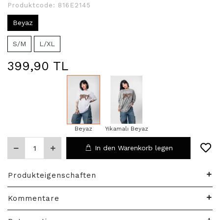
Produktcode:
816E2145
Beyaz
S/M
L/XL
399,90 TL
Beyaz
Yıkamalı Beyaz
In den Warenkorb legen
Produkteigenschaften
Kommentare