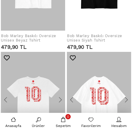
Bob Marley Baskılı Oversize
IN DEN WARENKORB
Bob Marley Baskılı Oversize
IN DEN WARENKORB
Unisex Beyaz Tshirt
Unisex Siyah Tshirt
LEGEN
LEGEN
479,90 TL
479,90 TL
0
Anasayfa
Ürünler
Sepetim
Favorilerim
Hesabım