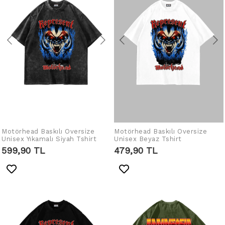
Motörhead Baskılı Oversize
IN DEN WARENKORB
Motörhead Baskılı Oversize
IN DEN WARENKORB
Unisex Yıkamalı Siyah Tshirt
Unisex Beyaz Tshirt
LEGEN
LEGEN
599,90 TL
479,90 TL