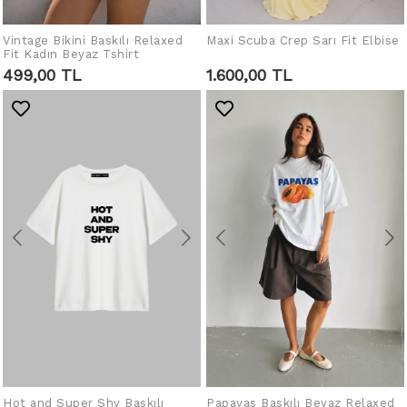
Vintage Bikini Baskılı Relaxed
IN DEN WARENKORB
Maxi Scuba Crep Sarı Fit Elbise
IN DEN WARENKORB
Fit Kadın Beyaz Tshirt
LEGEN
LEGEN
499,00 TL
1.600,00 TL
Hot and Super Shy Baskılı
IN DEN WARENKORB
Papayas Baskılı Beyaz Relaxed
IN DEN WARENKORB