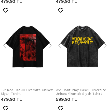
479,90 TL
479,90 TL
Jkr Red Baskılı Oversize Unisex
IN DEN WARENKORB
We Dont Play Baskılı Oversize
IN DEN WARENKORB
Siyah Tshirt
Unisex Yıkamalı Siyah Tshirt
LEGEN
LEGEN
479,90 TL
599,90 TL