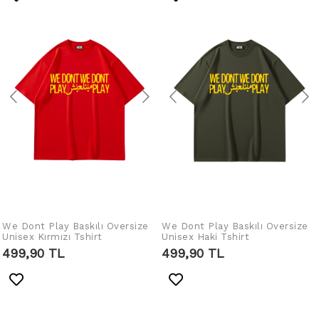
We Dont Play Baskılı Oversize
IN DEN WARENKORB
We Dont Play Baskılı Oversize
IN DEN WARENKORB
Unisex Kırmızı Tshirt
Unisex Haki Tshirt
LEGEN
LEGEN
499,90 TL
499,90 TL