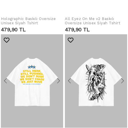
Holographic Baskılı Oversize
IN DEN WARENKORB
All Eyez On Me v2 Baskılı
IN DEN WARENKORB
Unisex Siyah Tshirt
Oversize Unisex Siyah Tshirt
LEGEN
LEGEN
479,90 TL
479,90 TL