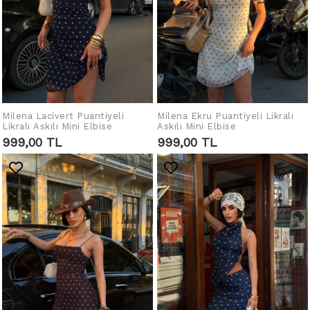
Milena Lacivert Puantiyeli
IN DEN WARENKORB
Milena Ekru Puantiyeli Likralı
IN DEN WARENKORB
Likralı Askılı Mini Elbise
Askılı Mini Elbise
LEGEN
LEGEN
999,00 TL
999,00 TL