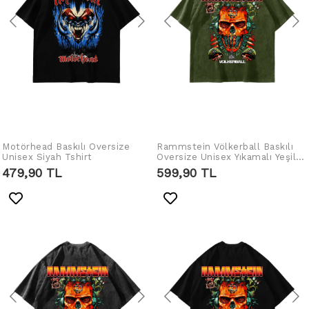
Motörhead Baskılı Oversize
IN DEN WARENKORB
Rammstein Völkerball Baskılı
IN DEN WARENKORB
Unisex Siyah Tshirt
Oversize Unisex Yıkamalı Yeşil
LEGEN
LEGEN
Tshirt
479,90 TL
599,90 TL