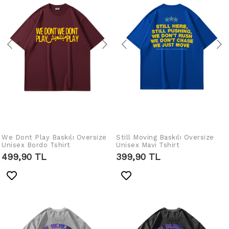
We Dont Play Baskılı Oversize
IN DEN WARENKORB
Still Moving Baskılı Oversize
IN DEN WARENKORB
Unisex Bordo Tshirt
Unisex Mavi Tshirt
LEGEN
LEGEN
499,90 TL
399,90 TL