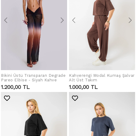
Kahverengi Modal Kumaş Şalvar
IN DEN WARENKORB
Bikini Üstü Transparan Degrade
IN DEN WARENKORB
Alt Üst Takım
Pareo Elbise - Siyah Kahve
LEGEN
LEGEN
1.000,00 TL
1.200,00 TL