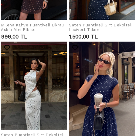
Milena Kahve Puantiyeli Likralı
IN DEN WARENKORB
Saten Puantiyeli Sırt Dekolteli
IN DEN WARENKORB
Askılı Mini Elbise
Lacivert Takım
LEGEN
LEGEN
999,00 TL
1.500,00 TL
Saten Puantiyeli Sırt Dekolteli
IN DEN WARENKORB