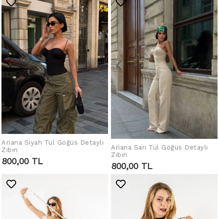
Ariana Siyah Tül Göğüs Detaylı
IN DEN WARENKORB
Ariana Sarı Tül Göğüs Detaylı
IN DEN WARENKORB
Zıbın
LEGEN
Zıbın
LEGEN
800,00 TL
800,00 TL