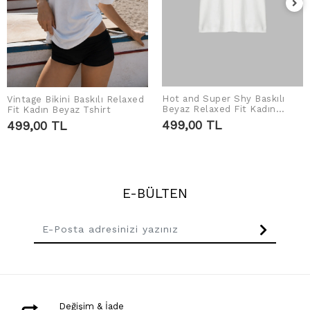
Hot and Super Shy Baskılı
Vintage Bikini Baskılı Relaxed
SEPETE EKLE
SEPETE EKLE
Beyaz Relaxed Fit Kadın
Fit Kadın Beyaz Tshirt
Tshirt
499,00 TL
499,00 TL
E-BÜLTEN
Değişim & İade