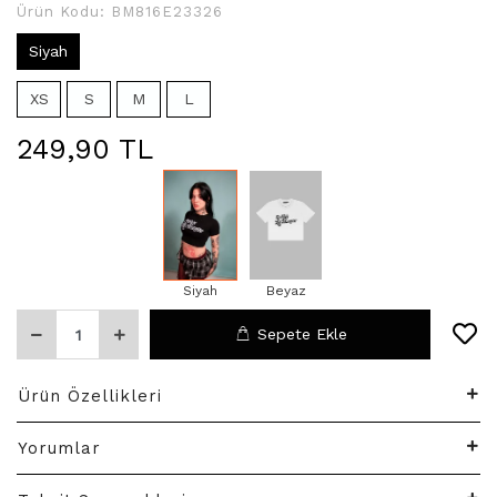
Ürün Kodu:
BM816E23326
Siyah
XS
S
M
L
249,90 TL
Siyah
Beyaz
Sepete Ekle
Ürün Özellikleri
Yorumlar