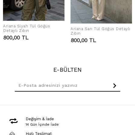
Ariana Siyah Tül Göğüs
Ariana Sarı Tül Göğüs Detaylı
SEPETE EKLE
Detaylı Zıbın
SEPETE EKLE
Zıbın
800,00 TL
800,00 TL
E-BÜLTEN
Değişim & İade
14 Gün İçinde İade
Hızlı Teslimat