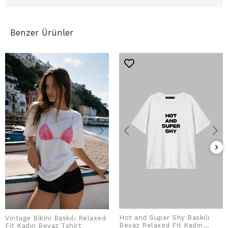
Benzer Ürünler
Hot and Super Shy Baskılı
Vintage Bikini Baskılı Relaxed
SEPETE EKLE
SEPETE EKLE
Beyaz Relaxed Fit Kadın
Fit Kadın Beyaz Tshirt