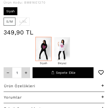
Ürün Kodu:
BM816E1270
Siyah
S/M
L/XL
349,90 TL
Siyah
Beyaz
Sepete Ekle
Ürün Özellikleri
Yorumlar