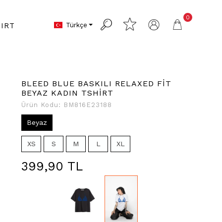
0
Türkçe
IRT
BLEED BLUE BASKILI RELAXED FİT
BEYAZ KADIN TSHİRT
Ürün Kodu:
BM816E23188
Beyaz
XS
S
M
L
XL
399,90 TL