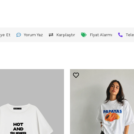
iye Et
Yorum Yaz
Karşılaştır
Fiyat Alarmı
Tele