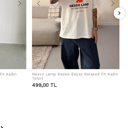
F
T
4
Fit Kadın
Nesso Lamp Baskılı Beyaz Relaxed Fit Kadın
SEPETE EKLE
Tshirt
499,00 TL