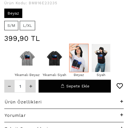
Ürün Kodu:
BM816E23235
Beyaz
S/M
L/XL
399,90 TL
Yıkamalı Beyaz
Yıkamalı Siyah
Beyaz
Siyah
Sepete Ekle
Ürün Özellikleri
Yorumlar