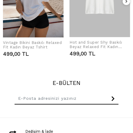
Hot and Super Shy Baskılı
Vintage Bikini Baskılı Relaxed
SEPETE EKLE
SEPETE EKLE
Beyaz Relaxed Fit Kadın
Fit Kadın Beyaz Tshirt
Tshirt
499,00 TL
499,00 TL
E-BÜLTEN
Değişim & İade