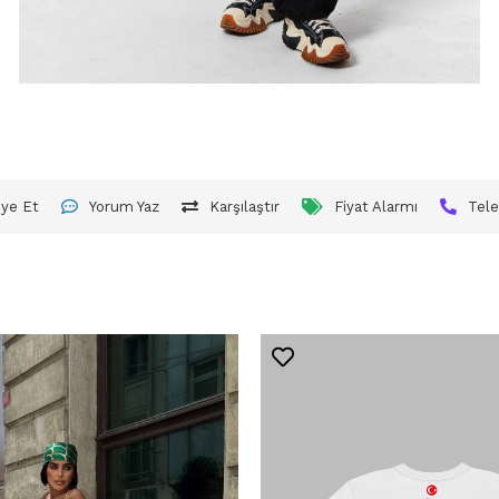
iye Et
Yorum Yaz
Karşılaştır
Fiyat Alarmı
Tele