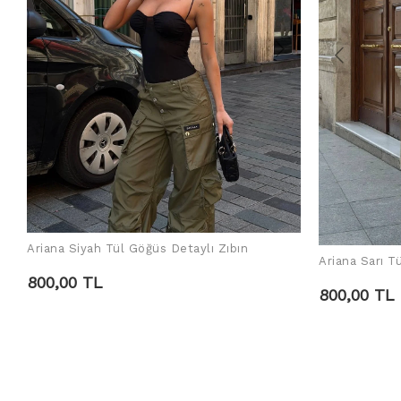
Ariana Siyah Tül Göğüs Detaylı Zıbın
SEPETE EKLE
Ariana Sarı T
800,00 TL
800,00 TL