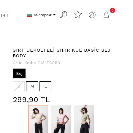
0
български
IRT
SIRT DEKOLTELİ SIFIR KOL BASİC BEJ
BODY
Ürün Kodu:
BM-ZC083
Bej
S
M
L
299,90 TL