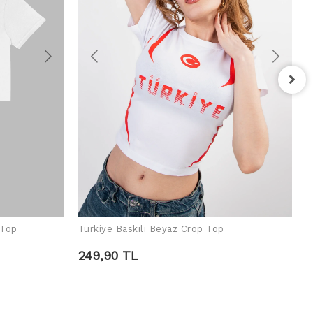
R
2
 Top
Türkiye Baskılı Beyaz Crop Top
SEPETE EKLE
249,90 TL