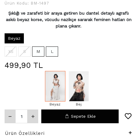
Ürün Kodu:
BM-1497
Şıklığı ve zarafeti bir araya getiren bu dantel detaylı agraflı
askılı beyaz korse, vücudu nazikçe sararak feminen hatları ön
plana çıkarır.
Beyaz
XS
S
M
L
499,90 TL
Beyaz
Bej
Sepete Ekle
Ürün Özellikleri