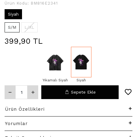
Ürün Kodu:
BM816E2341
Siyah
S/M
L/XL
399,90 TL
Yıkamalı Siyah
Siyah
Sepete Ekle
Ürün Özellikleri
Yorumlar