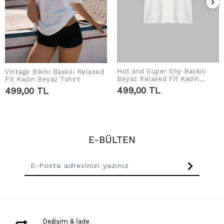
Hot and Super Shy Baskılı
Vintage Bikini Baskılı Relaxed
SEPETE EKLE
SEPETE EKLE
Beyaz Relaxed Fit Kadın
Fit Kadın Beyaz Tshirt
Tshirt
499,00 TL
499,00 TL
E-BÜLTEN
Değişim & İade