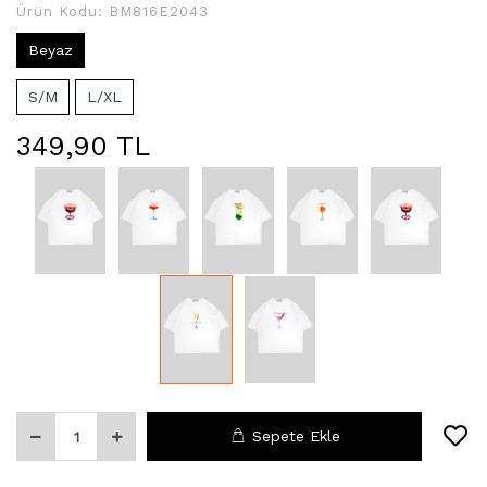
Ürün Kodu:
BM816E2043
Beyaz
S/M
L/XL
349,90 TL
Sepete Ekle