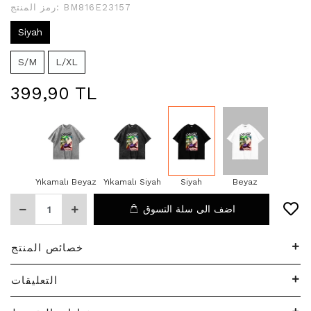
BM816E23157
رمز المنتج:
Siyah
S/M
L/XL
399,90 TL
Yıkamalı Beyaz
Yıkamalı Siyah
Siyah
Beyaz
اضف الى سلة التسوق
خصائص المنتج
التعليقات