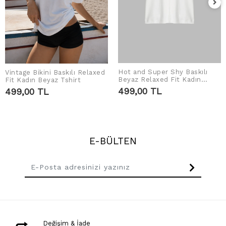
Hot and Super Shy Baskılı
Vintage Bikini Baskılı Relaxed
SEPETE EKLE
SEPETE EKLE
Beyaz Relaxed Fit Kadın
Fit Kadın Beyaz Tshirt
Tshirt
499,00 TL
499,00 TL
E-BÜLTEN
Değişim & İade