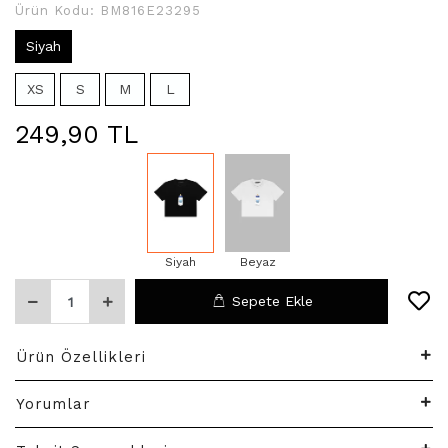
Ürün Kodu:
BM816E23295
Siyah
XS
S
M
L
249,90 TL
Siyah
Beyaz
Sepete Ekle
Ürün Özellikleri
Yorumlar