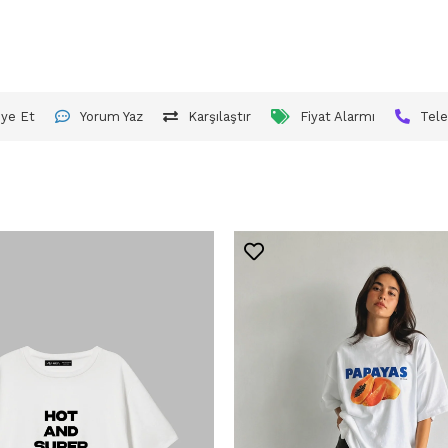
iye Et
Yorum Yaz
Karşılaştır
Fiyat Alarmı
Tele