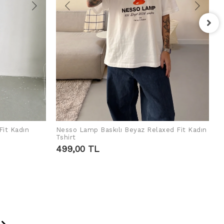
F
T
4
Fit Kadın
Nesso Lamp Baskılı Beyaz Relaxed Fit Kadın
SEPETE EKLE
Tshirt
499,00 TL