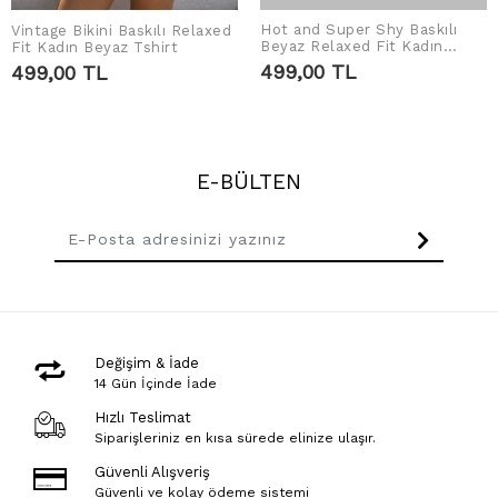
Hot and Super Shy Baskılı
Vintage Bikini Baskılı Relaxed
SEPETE EKLE
SEPETE EKLE
Beyaz Relaxed Fit Kadın
Fit Kadın Beyaz Tshirt
Tshirt
499,00 TL
499,00 TL
E-BÜLTEN
Değişim & İade
14 Gün İçinde İade
Hızlı Teslimat
Siparişleriniz en kısa sürede elinize ulaşır.
Güvenli Alışveriş
Güvenli ve kolay ödeme sistemi