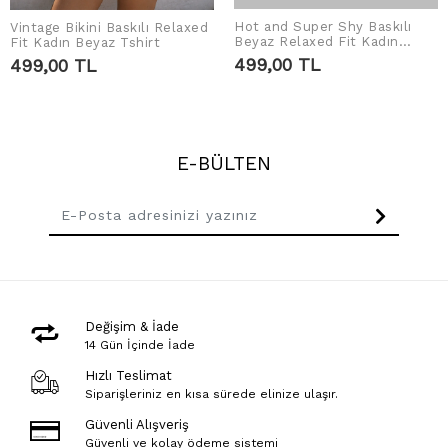
Hot and Super Shy Baskılı
Vintage Bikini Baskılı Relaxed
SEPETE EKLE
SEPETE EKLE
Beyaz Relaxed Fit Kadın
Fit Kadın Beyaz Tshirt
Tshirt
499,00 TL
499,00 TL
E-BÜLTEN
Değişim & İade
14 Gün İçinde İade
Hızlı Teslimat
Siparişleriniz en kısa sürede elinize ulaşır.
Güvenli Alışveriş
Güvenli ve kolay ödeme sistemi