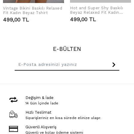
Hot and Super Shy Baskılı
Vintage Bikini Baskılı Relaxed
SEPETE EKLE
SEPETE EKLE
Beyaz Relaxed Fit Kadın
Fit Kadın Beyaz Tshirt
Tshirt
499,00 TL
499,00 TL
E-BÜLTEN
Değişim & İade
14 Gün İçinde İade
Hızlı Teslimat
Siparişleriniz en kısa sürede elinize ulaşır.
Güvenli Alışveriş
Güvenli ve kolay ödeme sistemi