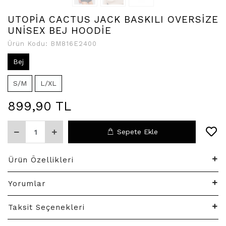
UTOPİA CACTUS JACK BASKILI OVERSİZE
UNİSEX BEJ HOODİE
Ürün Kodu:
BM816E2400
Bej
S/M
L/XL
899,90 TL
Sepete Ekle
Ürün Özellikleri
Yorumlar
Taksit Seçenekleri