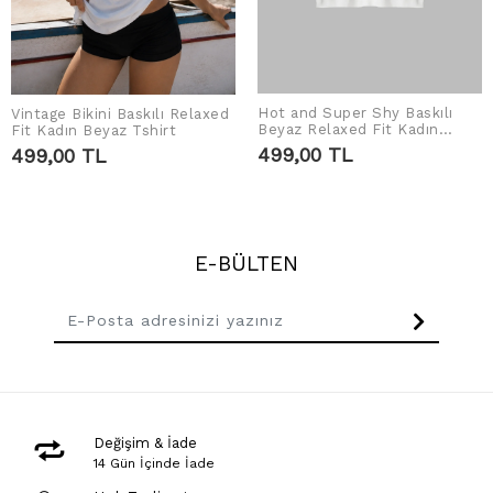
Hot and Super Shy Baskılı
Vintage Bikini Baskılı Relaxed
SEPETE EKLE
SEPETE EKLE
Beyaz Relaxed Fit Kadın
Fit Kadın Beyaz Tshirt
Tshirt
499,00 TL
499,00 TL
E-BÜLTEN
Değişim & İade
14 Gün İçinde İade