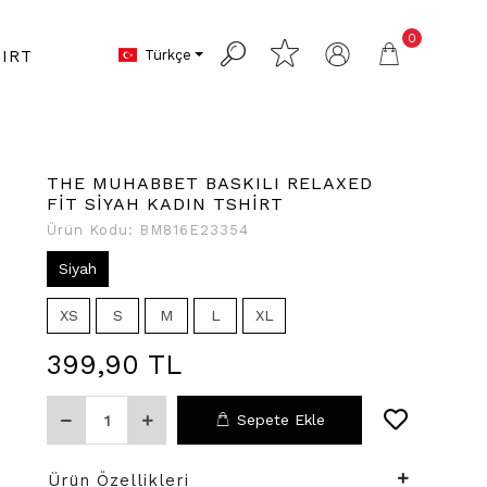
0
Türkçe
IRT
THE MUHABBET BASKILI RELAXED
FİT SİYAH KADIN TSHİRT
Ürün Kodu:
BM816E23354
Siyah
XS
S
M
L
XL
399,90 TL
Sepete Ekle
Ürün Özellikleri