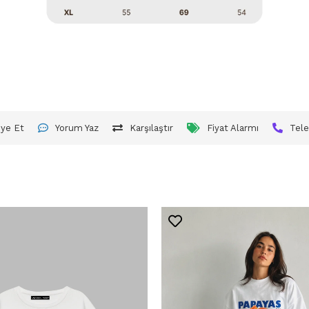
iye Et
Yorum Yaz
Karşılaştır
Fiyat Alarmı
Tele