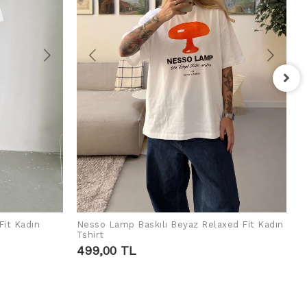
F
T
4
Fit Kadın
Nesso Lamp Baskılı Beyaz Relaxed Fit Kadın
SEPETE EKLE
Tshirt
499,00 TL