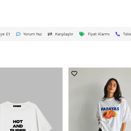
iye Et
Yorum Yaz
Karşılaştır
Fiyat Alarmı
Tele