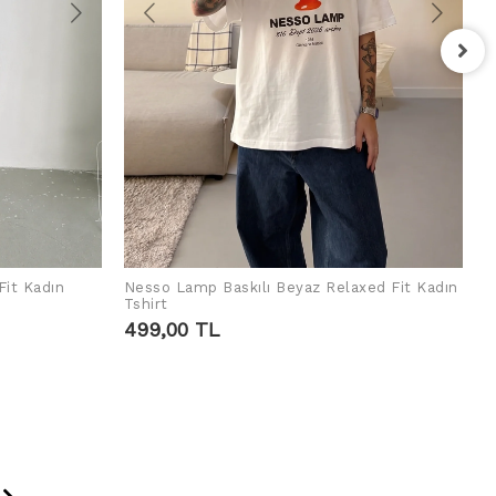
F
T
4
Fit Kadın
Nesso Lamp Baskılı Beyaz Relaxed Fit Kadın
SEPETE EKLE
Tshirt
499,00 TL