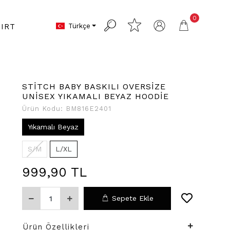
0
Türkçe
IRT
STİTCH BABY BASKILI OVERSİZE
UNİSEX YIKAMALI BEYAZ HOODİE
Ürün Kodu:
BM816E2401
Yıkamalı Beyaz
S/M
L/XL
999,90 TL
Sepete Ekle
Ürün Özellikleri