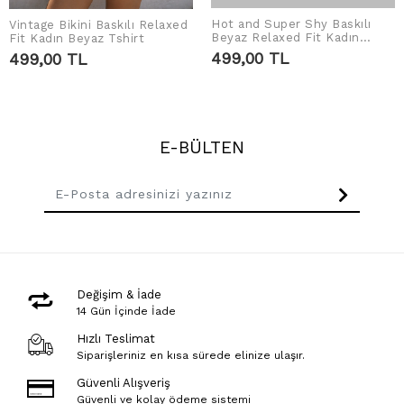
Hot and Super Shy Baskılı
Vintage Bikini Baskılı Relaxed
SEPETE EKLE
SEPETE EKLE
Beyaz Relaxed Fit Kadın
Fit Kadın Beyaz Tshirt
Tshirt
499,00 TL
499,00 TL
E-BÜLTEN
Değişim & İade
14 Gün İçinde İade
Hızlı Teslimat
Siparişleriniz en kısa sürede elinize ulaşır.
Güvenli Alışveriş
Güvenli ve kolay ödeme sistemi