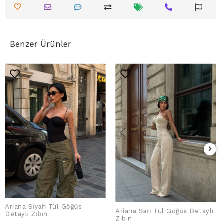
Benzer Ürünler
Ariana Siyah Tül Göğüs
Ariana Sarı Tül Göğüs Detaylı
SEPETE EKLE
Detaylı Zıbın
SEPETE EKLE
Zıbın