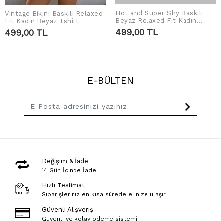
Hot and Super Shy Baskılı
Vintage Bikini Baskılı Relaxed
SEPETE EKLE
SEPETE EKLE
Beyaz Relaxed Fit Kadın
Fit Kadın Beyaz Tshirt
Tshirt
499,00 TL
499,00 TL
E-BÜLTEN
Değişim & İade
14 Gün İçinde İade
Hızlı Teslimat
Siparişleriniz en kısa sürede elinize ulaşır.
Güvenli Alışveriş
Güvenli ve kolay ödeme sistemi