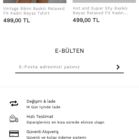
Hot and Super Shy Baskılı
Vintage Bikini Baskılı Relaxed
SEPETE EKLE
SEPETE EKLE
Beyaz Relaxed Fit Kadın
Fit Kadın Beyaz Tshirt
Tshirt
499,00 TL
499,00 TL
E-BÜLTEN
Değişim & İade
14 Gün İçinde İade
Hızlı Teslimat
Siparişleriniz en kısa sürede elinize ulaşır.
Güvenli Alışveriş
Güvenli ve kolay ödeme sistemi