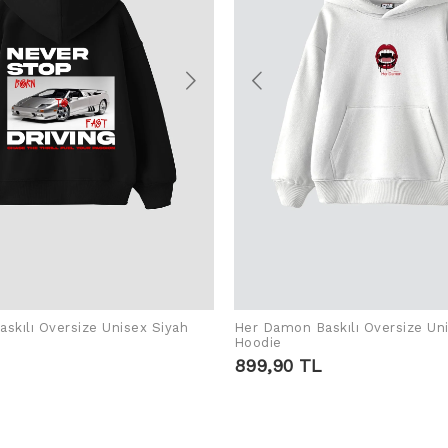
skılı Oversize Unisex Siyah
Her Damon Baskılı Oversize Un
SEPETE EKLE
SEPETE EKLE
Hoodie
899,90 TL