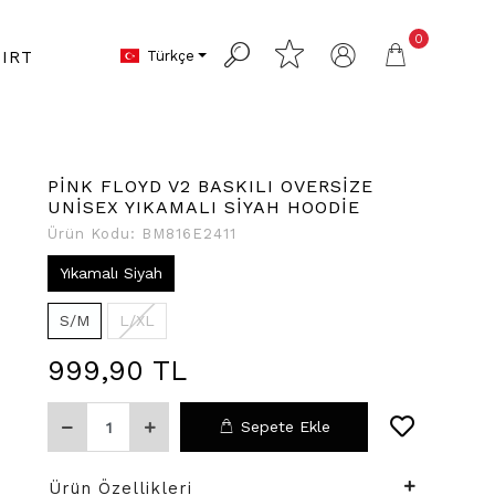
0
Türkçe
IRT
PİNK FLOYD V2 BASKILI OVERSİZE
UNİSEX YIKAMALI SİYAH HOODİE
Ürün Kodu:
BM816E2411
Yıkamalı Siyah
S/M
L/XL
999,90 TL
Sepete Ekle
Ürün Özellikleri