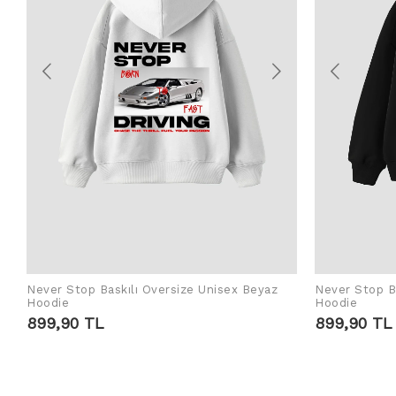
Never Stop Baskılı Oversize Unisex Beyaz
Never Stop Ba
SEPETE EKLE
Hoodie
Hoodie
899,90 TL
899,90 TL