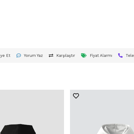
iye Et
Yorum Yaz
Karşılaştır
Fiyat Alarmı
Tele