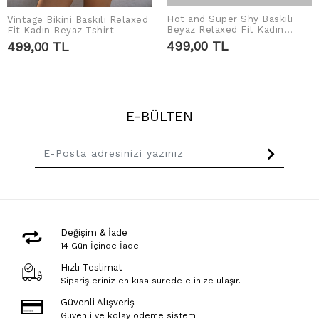
Hot and Super Shy Baskılı
Vintage Bikini Baskılı Relaxed
SEPETE EKLE
SEPETE EKLE
Beyaz Relaxed Fit Kadın
Fit Kadın Beyaz Tshirt
Tshirt
499,00 TL
499,00 TL
E-BÜLTEN
Değişim & İade
14 Gün İçinde İade
Hızlı Teslimat
Siparişleriniz en kısa sürede elinize ulaşır.
Güvenli Alışveriş
Güvenli ve kolay ödeme sistemi