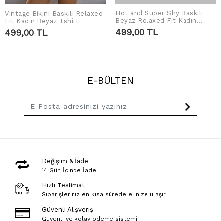
Hot and Super Shy Baskılı
Vintage Bikini Baskılı Relaxed
SEPETE EKLE
SEPETE EKLE
Beyaz Relaxed Fit Kadın
Fit Kadın Beyaz Tshirt
Tshirt
499,00 TL
499,00 TL
E-BÜLTEN
Değişim & İade
14 Gün İçinde İade
Hızlı Teslimat
Siparişleriniz en kısa sürede elinize ulaşır.
Güvenli Alışveriş
Güvenli ve kolay ödeme sistemi