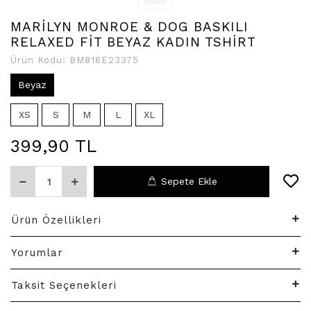
MARİLYN MONROE & DOG BASKILI
RELAXED FİT BEYAZ KADIN TSHİRT
Ürün Kodu:
BM816E23375
Beyaz
XS
S
M
L
XL
399,90 TL
Sepete Ekle
Ürün Özellikleri
Yorumlar
Taksit Seçenekleri