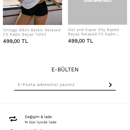
Hot and Super Shy Baskılı
Vintage Bikini Baskılı Relaxed
SEPETE EKLE
SEPETE EKLE
Beyaz Relaxed Fit Kadın
Fit Kadın Beyaz Tshirt
Tshirt
499,00 TL
499,00 TL
E-BÜLTEN
Değişim & İade
14 Gün İçinde İade