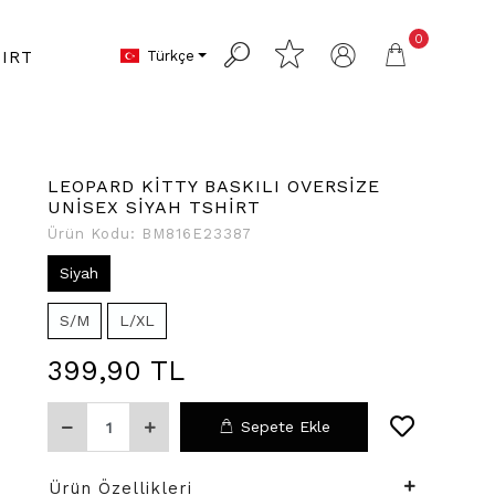
0
Türkçe
IRT
LEOPARD KİTTY BASKILI OVERSİZE
UNİSEX SİYAH TSHİRT
Ürün Kodu:
BM816E23387
Siyah
S/M
L/XL
399,90 TL
Sepete Ekle
Ürün Özellikleri