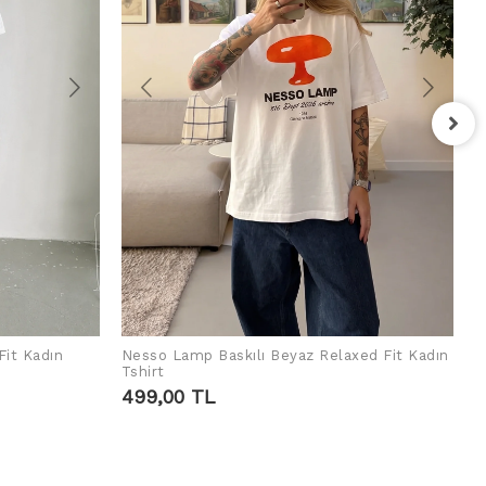
F
T
4
Fit Kadın
Nesso Lamp Baskılı Beyaz Relaxed Fit Kadın
SEPETE EKLE
Tshirt
499,00 TL