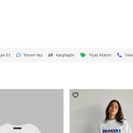
iye Et
Yorum Yaz
Karşılaştır
Fiyat Alarmı
Tele