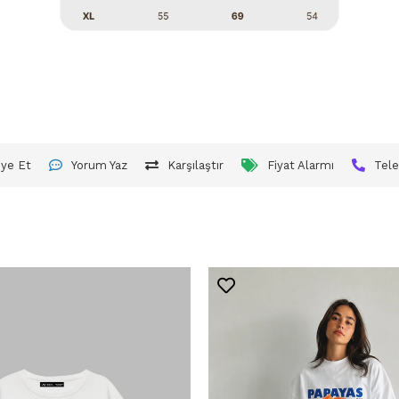
iye Et
Yorum Yaz
Karşılaştır
Fiyat Alarmı
Tele