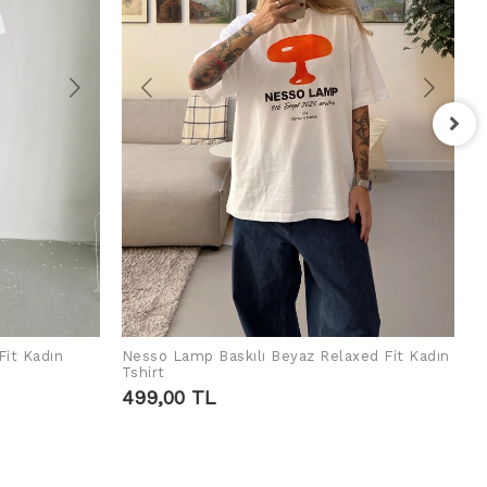
F
T
4
Fit Kadın
Nesso Lamp Baskılı Beyaz Relaxed Fit Kadın
SEPETE EKLE
Tshirt
499,00 TL