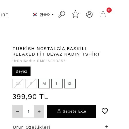
0
한국어
IRT
TURKİSH NOSTALGİA BASKILI
RELAXED FİT BEYAZ KADIN TSHİRT
Ürün Kodu:
BM816E23356
Beyaz
XS
S
M
L
XL
399,90 TL
Sepete Ekle
Ürün Özellikleri