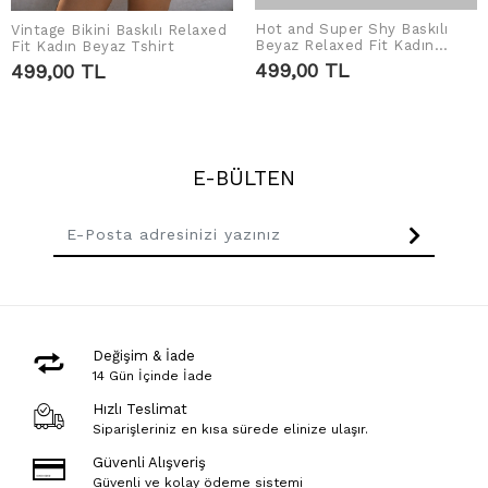
Hot and Super Shy Baskılı
Vintage Bikini Baskılı Relaxed
SEPETE EKLE
SEPETE EKLE
Beyaz Relaxed Fit Kadın
Fit Kadın Beyaz Tshirt
Tshirt
499,00 TL
499,00 TL
E-BÜLTEN
Değişim & İade
14 Gün İçinde İade
Hızlı Teslimat
Siparişleriniz en kısa sürede elinize ulaşır.
Güvenli Alışveriş
Güvenli ve kolay ödeme sistemi