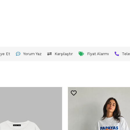
iye Et
Yorum Yaz
Karşılaştır
Fiyat Alarmı
Tele