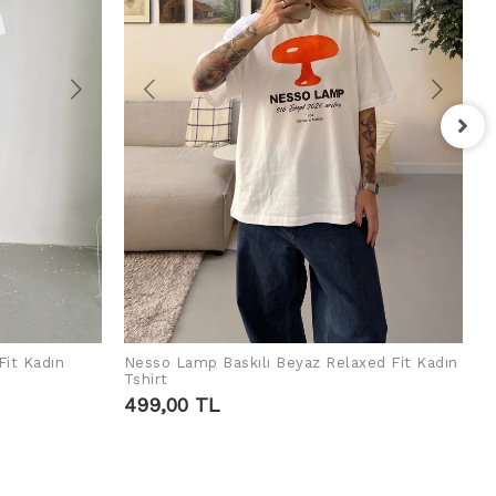
F
T
4
Fit Kadın
Nesso Lamp Baskılı Beyaz Relaxed Fit Kadın
SEPETE EKLE
Tshirt
499,00 TL