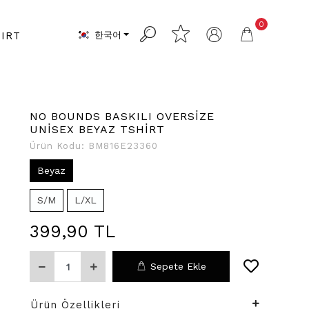
0
한국어
IRT
NO BOUNDS BASKILI OVERSİZE
UNİSEX BEYAZ TSHİRT
Ürün Kodu:
BM816E23360
Beyaz
S/M
L/XL
399,90 TL
Sepete Ekle
Ürün Özellikleri