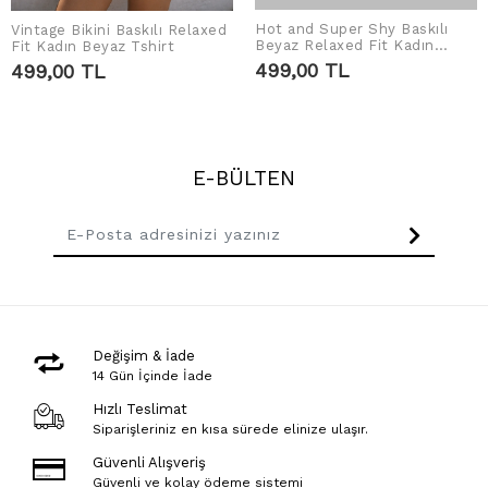
Hot and Super Shy Baskılı
Vintage Bikini Baskılı Relaxed
SEPETE EKLE
SEPETE EKLE
Beyaz Relaxed Fit Kadın
Fit Kadın Beyaz Tshirt
Tshirt
499,00 TL
499,00 TL
E-BÜLTEN
Değişim & İade
14 Gün İçinde İade
Hızlı Teslimat
Siparişleriniz en kısa sürede elinize ulaşır.
Güvenli Alışveriş
Güvenli ve kolay ödeme sistemi