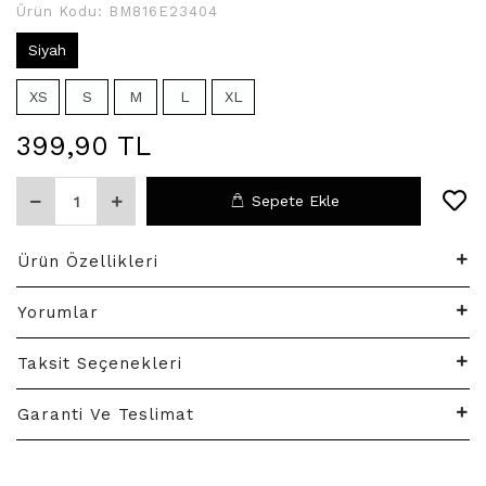
Ürün Kodu:
BM816E23404
Siyah
XS
S
M
L
XL
399,90 TL
Sepete Ekle
Ürün Özellikleri
Yorumlar
Taksit Seçenekleri
Garanti Ve Teslimat