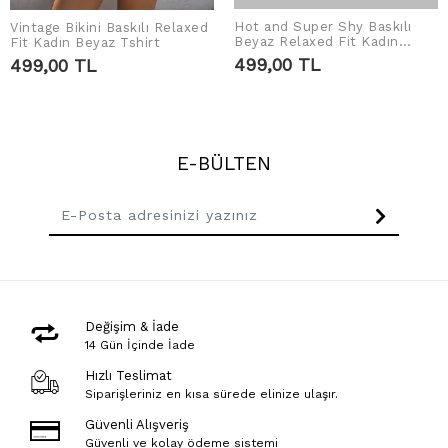
Hot and Super Shy Baskılı
Vintage Bikini Baskılı Relaxed
SEPETE EKLE
SEPETE EKLE
Beyaz Relaxed Fit Kadın
Fit Kadın Beyaz Tshirt
Tshirt
499,00 TL
499,00 TL
E-BÜLTEN
Değişim & İade
14 Gün İçinde İade
Hızlı Teslimat
Siparişleriniz en kısa sürede elinize ulaşır.
Güvenli Alışveriş
Güvenli ve kolay ödeme sistemi