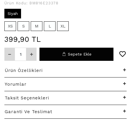
Ürün Kodu:
BM816E23378
Siyah
XS
S
M
L
XL
399,90 TL
Sepete Ekle
Ürün Özellikleri
Yorumlar
Taksit Seçenekleri
Garanti Ve Teslimat