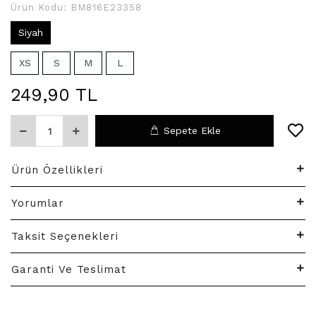
Ürün Kodu:
BM816E23358
Siyah
XS
S
M
L
249,90 TL
Sepete Ekle
Ürün Özellikleri
Yorumlar
Taksit Seçenekleri
Garanti Ve Teslimat