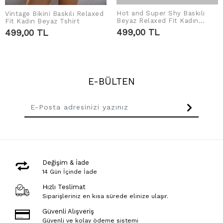
Hot and Super Shy Baskılı
Vintage Bikini Baskılı Relaxed
SEPETE EKLE
SEPETE EKLE
Beyaz Relaxed Fit Kadın
Fit Kadın Beyaz Tshirt
Tshirt
499,00 TL
499,00 TL
E-BÜLTEN
Değişim & İade
14 Gün İçinde İade
Hızlı Teslimat
Siparişleriniz en kısa sürede elinize ulaşır.
Güvenli Alışveriş
Güvenli ve kolay ödeme sistemi