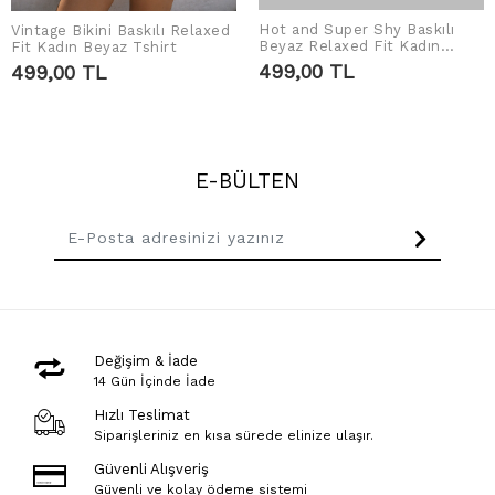
Hot and Super Shy Baskılı
Vintage Bikini Baskılı Relaxed
SEPETE EKLE
SEPETE EKLE
Beyaz Relaxed Fit Kadın
Fit Kadın Beyaz Tshirt
Tshirt
499,00 TL
499,00 TL
E-BÜLTEN
Değişim & İade
14 Gün İçinde İade
Hızlı Teslimat
Siparişleriniz en kısa sürede elinize ulaşır.
Güvenli Alışveriş
Güvenli ve kolay ödeme sistemi