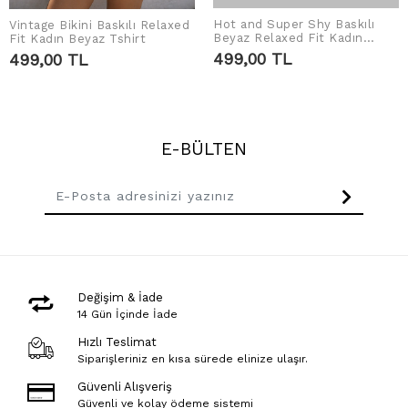
Hot and Super Shy Baskılı
Vintage Bikini Baskılı Relaxed
SEPETE EKLE
SEPETE EKLE
Beyaz Relaxed Fit Kadın
Fit Kadın Beyaz Tshirt
Tshirt
499,00 TL
499,00 TL
E-BÜLTEN
Değişim & İade
14 Gün İçinde İade
Hızlı Teslimat
Siparişleriniz en kısa sürede elinize ulaşır.
Güvenli Alışveriş
Güvenli ve kolay ödeme sistemi