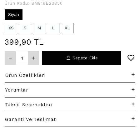
Ürün Kodu:
BM816E23350
Siyah
XS
S
M
L
XL
399,90 TL
Sepete Ekle
Ürün Özellikleri
Yorumlar
Taksit Seçenekleri
Garanti Ve Teslimat