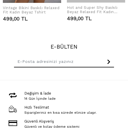
Hot and Super Shy Baskılı
Vintage Bikini Baskılı Relaxed
SEPETE EKLE
SEPETE EKLE
Beyaz Relaxed Fit Kadın
Fit Kadın Beyaz Tshirt
Tshirt
499,00 TL
499,00 TL
E-BÜLTEN
Değişim & İade
14 Gün İçinde İade
Hızlı Teslimat
Siparişleriniz en kısa sürede elinize ulaşır.
Güvenli Alışveriş
Güvenli ve kolay ödeme sistemi