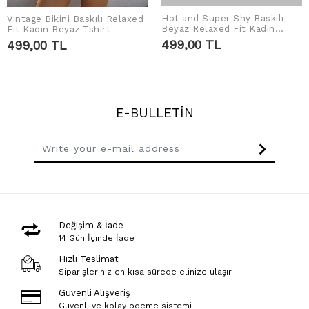
Hot and Super Shy Baskılı
Vintage Bikini Baskılı Relaxed
ADD TO CART
ADD TO CART
Beyaz Relaxed Fit Kadın
Fit Kadın Beyaz Tshirt
Tshirt
499,00 TL
499,00 TL
E-BULLETİN
Değişim & İade
14 Gün İçinde İade
Hızlı Teslimat
Siparişleriniz en kısa sürede elinize ulaşır.
Güvenli Alışveriş
Güvenli ve kolay ödeme sistemi