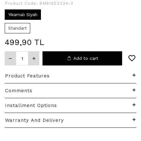
Product Code:
BM816E2334-3
Yıkamalı Siyah
Standart
499,90 TL
Add to cart
Product Features
Comments
Installment Options
Warranty And Delivery