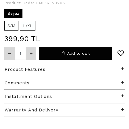
Product Code:
BM816E23285
Beyaz
S/M
L/XL
399,90 TL
Add to cart
Product Features
Comments
Installment Options
Warranty And Delivery