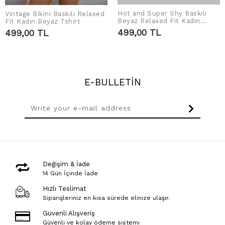
Hot and Super Shy Baskılı
Vintage Bikini Baskılı Relaxed
ADD TO CART
ADD TO CART
Beyaz Relaxed Fit Kadın
Fit Kadın Beyaz Tshirt
Tshirt
499,00 TL
499,00 TL
E-BULLETİN
Değişim & İade
14 Gün İçinde İade
Hızlı Teslimat
Siparişleriniz en kısa sürede elinize ulaşır.
Güvenli Alışveriş
Güvenli ve kolay ödeme sistemi