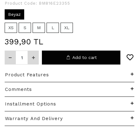
Product Code:
BM816E23355
Beyaz
XS
S
M
L
XL
399,90 TL
Add to cart
Product Features
Comments
Installment Options
Warranty And Delivery