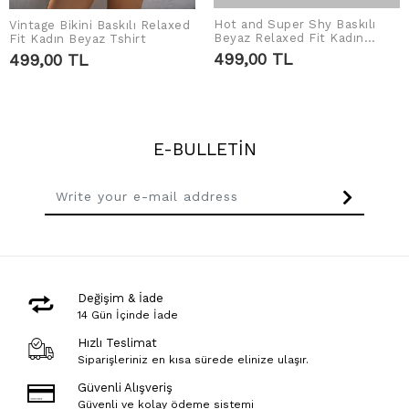
Hot and Super Shy Baskılı
Vintage Bikini Baskılı Relaxed
ADD TO CART
ADD TO CART
Beyaz Relaxed Fit Kadın
Fit Kadın Beyaz Tshirt
Tshirt
499,00 TL
499,00 TL
E-BULLETİN
Değişim & İade
14 Gün İçinde İade
Hızlı Teslimat
Siparişleriniz en kısa sürede elinize ulaşır.
Güvenli Alışveriş
Güvenli ve kolay ödeme sistemi