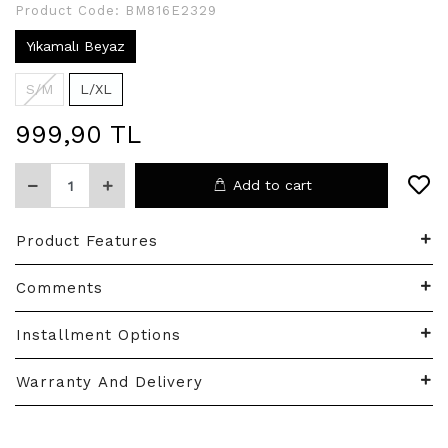
Product Code:
BM816E2329
Yıkamalı Beyaz
S/M
L/XL
999,90 TL
Add to cart
Product Features
Comments
Installment Options
Warranty And Delivery