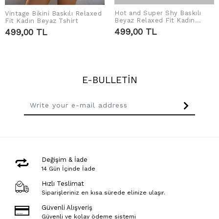
Hot and Super Shy Baskılı
Vintage Bikini Baskılı Relaxed
ADD TO CART
ADD TO CART
Beyaz Relaxed Fit Kadın
Fit Kadın Beyaz Tshirt
Tshirt
499,00 TL
499,00 TL
E-BULLETİN
Değişim & İade
14 Gün İçinde İade
Hızlı Teslimat
Siparişleriniz en kısa sürede elinize ulaşır.
Güvenli Alışveriş
Güvenli ve kolay ödeme sistemi