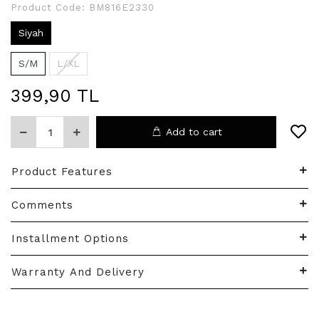
Product Code:
BM816E2330
Siyah
S/M
L/XL
399,90 TL
Add to cart
Product Features
Comments
Installment Options
Warranty And Delivery