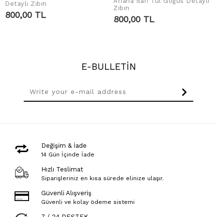
Ariana Sarı Tül Göğüs Detaylı
ADD TO CART
Detaylı Zıbın
ADD TO CART
Zıbın
800,00 TL
800,00 TL
E-BULLETİN
Değişim & İade
14 Gün İçinde İade
Hızlı Teslimat
Siparişleriniz en kısa sürede elinize ulaşır.
Güvenli Alışveriş
Güvenli ve kolay ödeme sistemi
7 / 24 DESTEK