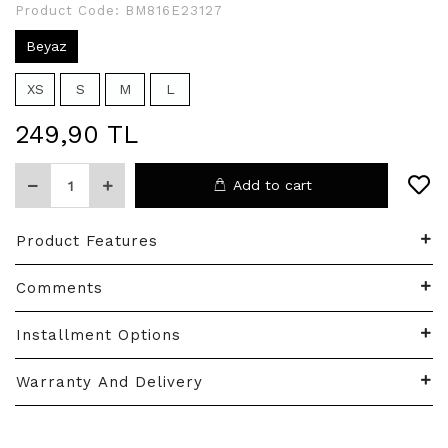
Product Code:
BM816E23127
Beyaz
XS
S
M
L
249,90 TL
Add to cart
Product Features
Comments
Installment Options
Warranty And Delivery