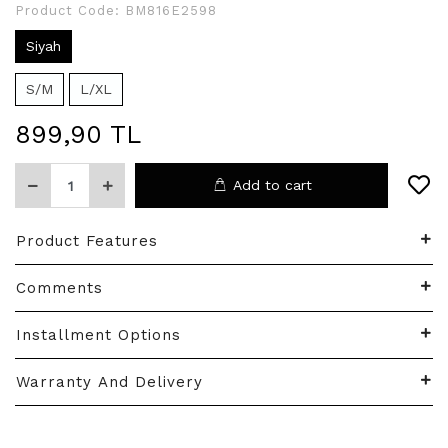
Product Code:
BM816E2598
Siyah
S/M
L/XL
899,90 TL
Add to cart
Product Features
Comments
Installment Options
Warranty And Delivery